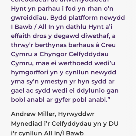
Hynt yn parhau i fod yn rhan o’n
gwreiddiau. Bydd platfform newydd
I Bawb / All In yn dathlu Hynt a’i
effaith dros y degawd diwethaf, a
thrwy’r berthynas barhaus â Creu
Cymru a Chyngor Celfyddydau
Cymru, mae ei werthoedd wedi’u
hymgorffori yn y cynllun newydd
yma sy’n ymestyn yr hyn sydd ar
gael ac sydd wedi ei ddylunio gan
bobl anabl ar gyfer pobl anabl.”
Andrew Miller, Hyrwyddwr
Mynediad i’r Celfyddydau yn y DU
i’r cynllun All In/I Bawb