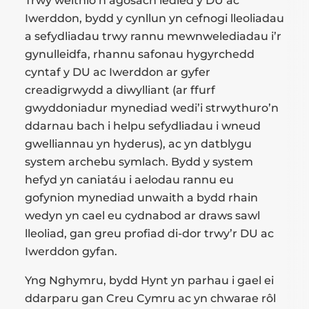
Trwy weithio’n agosach ledled y DU ac
Iwerddon, bydd y cynllun yn cefnogi lleoliadau
a sefydliadau trwy rannu mewnwelediadau i’r
gynulleidfa, rhannu safonau hygyrchedd
cyntaf y DU ac Iwerddon ar gyfer
creadigrwydd a diwylliant (ar ffurf
gwyddoniadur mynediad wedi’i strwythuro’n
ddarnau bach i helpu sefydliadau i wneud
gwelliannau yn hyderus), ac yn datblygu
system archebu symlach. Bydd y system
hefyd yn caniatáu i aelodau rannu eu
gofynion mynediad unwaith a bydd rhain
wedyn yn cael eu cydnabod ar draws sawl
lleoliad, gan greu profiad di-dor trwy’r DU ac
Iwerddon gyfan.
Yng Nghymru, bydd Hynt yn parhau i gael ei
ddarparu gan Creu Cymru ac yn chwarae rôl