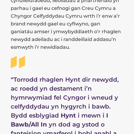
cynulleidfaoedd, lleoliadau a phartneriaid yn
parhau i gael eu cefnogi gan Creu Cymru a
Chyngor Celfyddydau Cymru wrth i’r enw a’r
brand newydd gael eu cyflwyno, gan
ganiatáu amser i ymwybyddiaeth o’r rhaglen
newydd adeiladu ac i randdeiliaid addasu’n
esmwyth i’r newidiadau.
“Torrodd rhaglen Hynt dir newydd,
ac roedd yn destament i’n
hymrwymiad fel Cyngor i wneud y
celfyddydau yn hygyrch i bawb.
Bydd esblygiad
Hynt
i mewn i
I
Bawb/All In
yn dod ag ystod o
fanteision ymarferol i bobl anabl a