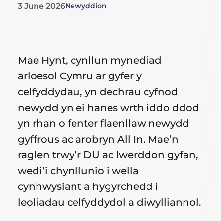
3 June 2026
Newyddion
List
of
categories
Mae Hynt, cynllun mynediad
for
arloesol Cymru ar gyfer y
celfyddydau, yn dechrau cyfnod
this
newydd yn ei hanes wrth iddo ddod
post
yn rhan o fenter flaenllaw newydd
gyffrous ac arobryn All In. Mae’n
raglen trwy’r DU ac Iwerddon gyfan,
wedi’i chynllunio i wella
cynhwysiant a hygyrchedd i
leoliadau celfyddydol a diwylliannol.