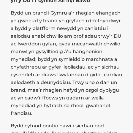
yn y DU i’r cynllun All In/I Bawb
Bydd un brand i Gymru a’r rhaglen ehangach
yn gwneud y brand yn gryfach i ddefnyddwyr
a bydd y platfform newydd yn caniatáu i
aelodau anabl chwilio am brofiadau trwy’r DU
ac Iwerddon gyfan, gyda mecanwaith chwilio
manwl yn gysylltiedig â’u hanghenion
mynediad; bydd yn symleiddio marchnata a
chyfathrebu ar gyfer lleoliadau, ac yn sicrhau
cysondeb ar draws llwyfannau digidol, cardiau
aelodaeth a deunyddiau. Trwy uno o dan un
brand, mae’r rhaglen hefyd yn osgoi dyblygu
ac yn cadw’r ffocws yn gadarn ar wella
mynediad yn hytrach na rheoli gwahanol
frandiau.
Bydd cyfnod pontio nawr i sicrhau bod