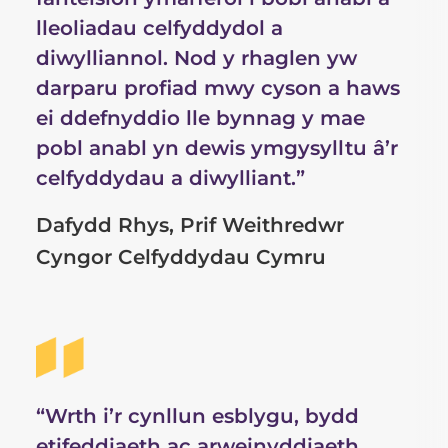
lleoliadau celfyddydol a
diwylliannol. Nod y rhaglen yw
darparu profiad mwy cyson a haws
ei ddefnyddio lle bynnag y mae
pobl anabl yn dewis ymgysylltu â’r
celfyddydau a diwylliant.”
Dafydd Rhys, Prif Weithredwr
Cyngor Celfyddydau Cymru
“Wrth i’r cynllun esblygu, bydd
etifeddiaeth ac arweinyddiaeth