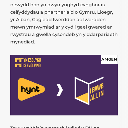
newydd hon yn dwyn ynghyd cynghorau
celfyddydau a phartneriaid o Gymru, Lloegr,
yr Alban, Gogledd Iwerddon ac Iwerddon
mewn ymrwymiad ar y cyd i gael gwared ar
rwystrau a gwella cysondeb yn y ddarpariaeth
mynediad.
AMGEN