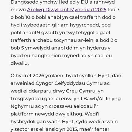
Dangosodd ymchwil ledled y DU a rannwyd
mewn
Arolwg Diwylliant Mynediad 2025
fod 7
o bob 10 o bobl anabl yn cael trafferth dod o
hyd i wybodaeth glir am hygyrchedd, bod
pobl anabl 9 gwaith yn fwy tebygol o gael
trafferth archebu tocynnau ar-lein, a bod 2 o
bob 5 ymwelydd anabl ddim yn hyderus y
bydd eu hanghenion mynediad yn cael eu
diwallu.
O hydref 2026 ymlaen, bydd cynllun Hynt, dan
arweiniad Cyngor Celfyddydau Cymru ac
wedi ei ddarparu drwy Creu Cymru, yn
trosglwyddo i gael ei enwi yn I Bawb/All In yng
Nghymru ac yn croesawu aelodau i’r
platfform newydd dwyieithog. Wedi’i
hysbrydoli gan waith Hynt, sydd wedi arwain
y sector ers ei lansio yn 2015, mae’r fenter