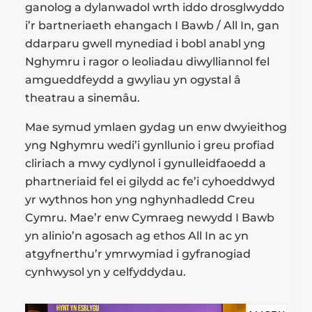
ganolog a dylanwadol wrth iddo drosglwyddo
i’r bartneriaeth ehangach I Bawb / All In, gan
ddarparu gwell mynediad i bobl anabl yng
Nghymru i ragor o leoliadau diwylliannol fel
amgueddfeydd a gwyliau yn ogystal â
theatrau a sinemâu.
Mae symud ymlaen gydag un enw dwyieithog
yng Nghymru wedi’i gynllunio i greu profiad
cliriach a mwy cydlynol i gynulleidfaoedd a
phartneriaid fel ei gilydd ac fe’i cyhoeddwyd
yr wythnos hon yng nghynhadledd Creu
Cymru. Mae’r enw Cymraeg newydd I Bawb
yn alinio’n agosach ag ethos All In ac yn
atgyfnerthu’r ymrwymiad i gyfranogiad
cynhwysol yn y celfyddydau.