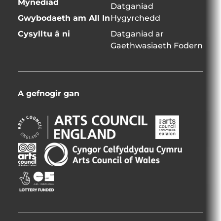
Mynediad
Datganiad
Gwybodaeth am All In
Hygyrchedd
Cysylltu â ni
Datganiad ar
Gaethwasiaeth Fodern
A gefnogir gan
Arts
Arts
Council
Council
England
Northern
Creative
Arts
Opens
Ireland
Scotland
Council
in
Opens
Opens
of
Opens
new
in
in
Wales
in
window
new
new
Opens
new
window
window
in
window
new