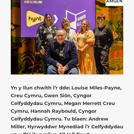
AMGEN
Yn y llun chwith i’r dde: Louise Miles-Payne,
Creu Cymru, Gwen Siôn, Cyngor
Celfyddydau Cymru, Megan Merrett Creu
Cymru, Hannah Raybould, Cyngor
Celfyddydau Cymru. Tu blaen: Andrew
Miller, Hyrwyddwr Mynediad i’r Celfyddydau