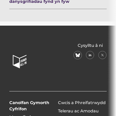
danysgrifiadau fynd yn fyw
All
Cysylltu â ni
In
bluesky
linkedin
X
Home
(formerl
Page
twitter)
Canolfan Gymorth
Cwcis a Phreifatrwydd
Cyfrifon
Telerau ac Amodau