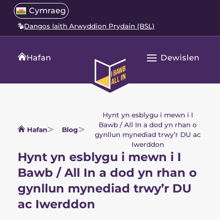
Neidio
Select
Cymraeg
Open
i'r
a
language
Dangos Iaith Arwyddion Prydain (BSL)
cynnwys
menu
translation
language
Dewislen
Hafan
Agor
Hafan
Prif
All
Navigation
In
Hynt yn esblygu i mewn i I
Bawb / All In a dod yn rhan o
Hafan
Blog
gynllun mynediad trwy’r DU ac
Iwerddon
Hynt yn esblygu i mewn i I
Bawb / All In a dod yn rhan o
gynllun mynediad trwy’r DU
ac Iwerddon