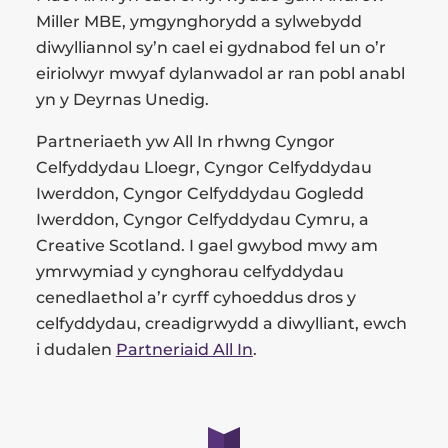
Miller MBE, ymgynghorydd a sylwebydd
diwylliannol sy’n cael ei gydnabod fel un o’r
eiriolwyr mwyaf dylanwadol ar ran pobl anabl
yn y Deyrnas Unedig.
Partneriaeth yw All In rhwng Cyngor
Celfyddydau Lloegr, Cyngor Celfyddydau
Iwerddon, Cyngor Celfyddydau Gogledd
Iwerddon, Cyngor Celfyddydau Cymru, a
Creative Scotland. I gael gwybod mwy am
ymrwymiad y cynghorau celfyddydau
cenedlaethol a’r cyrff cyhoeddus dros y
celfyddydau, creadigrwydd a diwylliant, ewch
i dudalen
Partneriaid All In
.