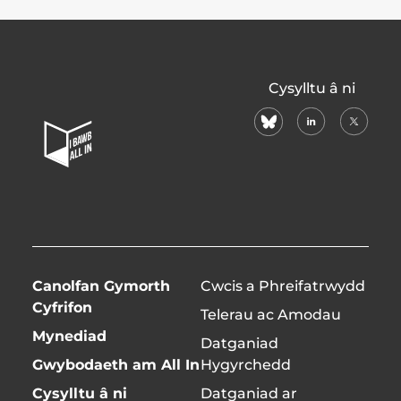
All
Cysylltu â ni
In
bluesky
linkedin
X
Home
(formerl
Page
twitter)
Canolfan Gymorth
Cwcis a Phreifatrwydd
Cyfrifon
Telerau ac Amodau
Mynediad
Datganiad
Gwybodaeth am All In
Hygyrchedd
Cysylltu â ni
Datganiad ar