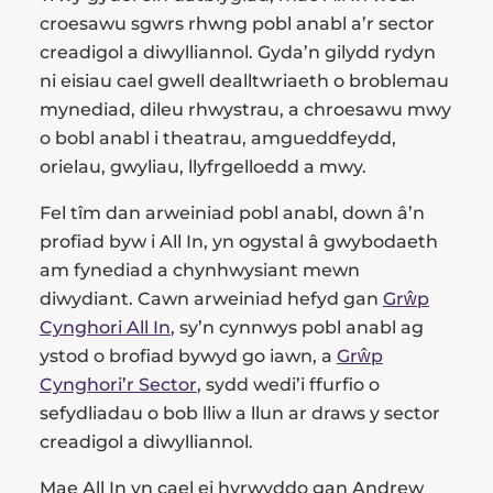
croesawu sgwrs rhwng pobl anabl a’r sector
creadigol a diwylliannol. Gyda’n gilydd rydyn
ni eisiau cael gwell dealltwriaeth o broblemau
mynediad, dileu rhwystrau, a chroesawu mwy
o bobl anabl i theatrau, amgueddfeydd,
orielau, gwyliau, llyfrgelloedd a mwy.
Fel tîm dan arweiniad pobl anabl, down â’n
profiad byw i All In, yn ogystal â gwybodaeth
am fynediad a chynhwysiant mewn
diwydiant. Cawn arweiniad hefyd gan
Grŵp
Cynghori All In
, sy’n cynnwys pobl anabl ag
ystod o brofiad bywyd go iawn, a
Grŵp
Cynghori’r Sector
, sydd wedi’i ffurfio o
sefydliadau o bob lliw a llun ar draws y sector
creadigol a diwylliannol.
Mae All In yn cael ei hyrwyddo gan Andrew