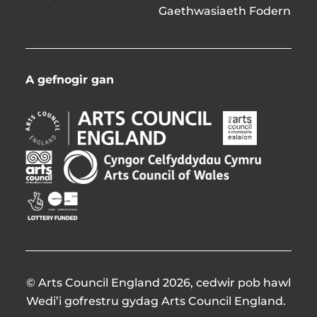
Gaethwasiaeth Fodern
A gefnogir gan
Arts
Arts
Council
Council
England
Northern
Creative
Arts
Opens
Ireland
Scotland
Council
in
Opens
Opens
of
Opens
new
in
in
Wales
in
window
new
new
Opens
new
window
window
in
window
new
window
© Arts Council England 2026, cedwir pob hawl
Wedi’i gofrestru gydag Arts Council England.