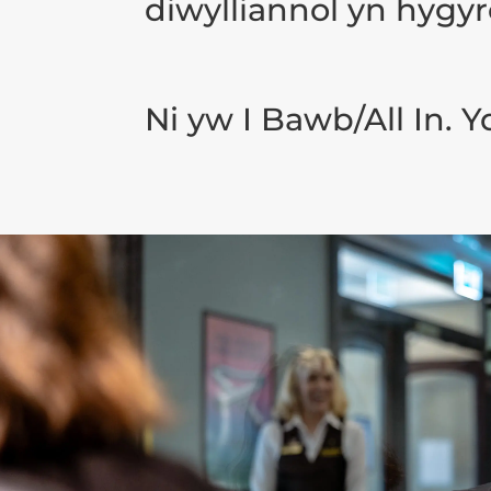
diwylliannol yn hygy
Ni yw I Bawb/All In. 