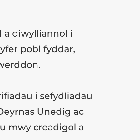
a diwylliannol i
fer pobl fyddar,
Iwerddon.
ifiadau i sefydliadau
y Deyrnas Unedig ac
u mwy creadigol a