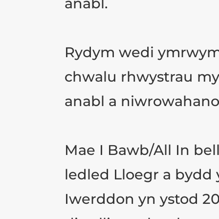
anabl.
Rydym wedi ymrwymo i
chwalu rhwystrau myn
anabl a niwrowahanol
Mae I Bawb/All In bel
ledled Lloegr a bydd 
Iwerddon yn ystod 2