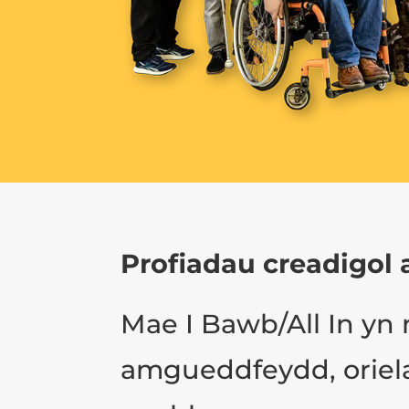
Profiadau creadigol 
Mae I Bawb/All In yn 
amgueddfeydd, orielau