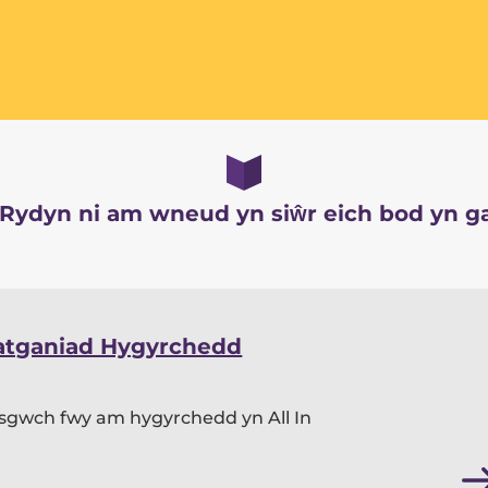
 Rydyn ni am wneud yn siŵr eich bod yn ga
atganiad Hygyrchedd
sgwch fwy am hygyrchedd yn All In