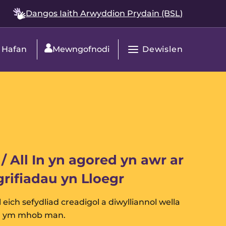
Dangos Iaith Arwyddion Prydain (BSL)
Dewislen
Hafan
Mewngofnodi
Agor
Prif
Navigation
/ All In yn agored yn awr ar
grifiadau yn Lloegr
 eich sefydliad creadigol a diwylliannol wella
, ym mhob man.