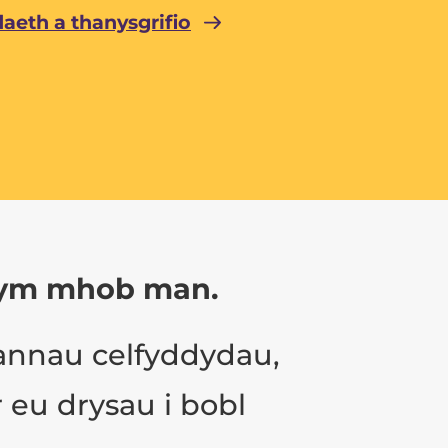
eth a thanysgrifio
b, ym mhob man.
fannau celfyddydau,
 eu drysau i bobl