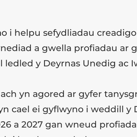
 helpu sefydliadau creadigol 
ediad a gwella profiadau ar gy
 ledled y Deyrnas Unedig ac 
lach yn agored ar gyfer tanysgr
yn cael ei gyflwyno i weddill 
026 a 2027 gan wneud profiada