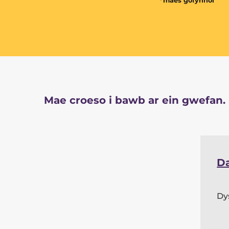
*maes gofynnol
Mae croeso i bawb ar ein gwefan.
D
Dy