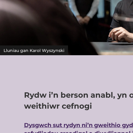
Lluniau gan Karol Wyszynski
Rydw i’n berson anabl, yn 
weithiwr cefnogi
Dysgwch sut rydyn ni’n gweithio gy