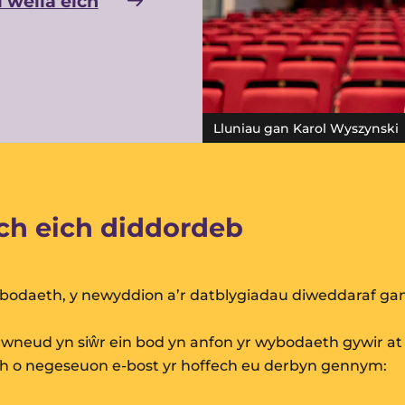
i wella eich
Lluniau gan Karol Wyszynski
h eich diddordeb
wybodaeth, y newyddion a’r datblygiadau diweddaraf gan 
gwneud yn siŵr ein bod yn anfon yr wybodaeth gywir at 
h o negeseuon e-bost yr hoffech eu derbyn gennym: