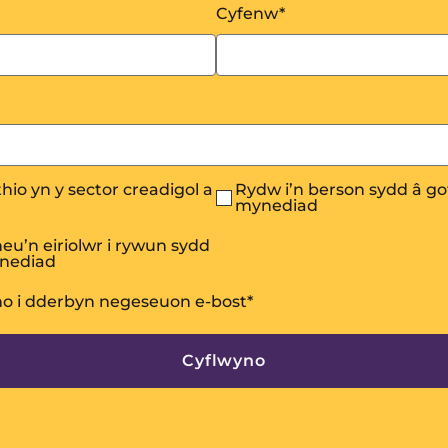
Cyfenw
*
hio yn y sector creadigol a
Rydw i’n berson sydd â go
mynediad
eu’n eiriolwr i rywun sydd
ynediad
no i dderbyn negeseuon e-bost
*