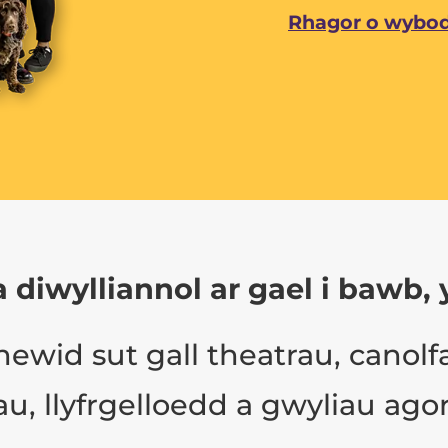
Rhagor o wyboda
a diwylliannol ar gael i baw
newid sut gall theatrau, canol
, llyfrgelloedd a gwyliau agor