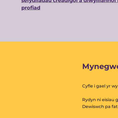
sefydliadau creadigol a diwylliannol 
profiad
Mynegwc
Cyfle i gael yr 
Rydyn ni eisiau 
Dewiswch pa fat