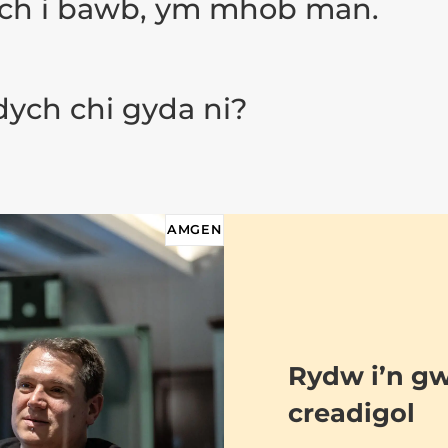
rch i bawb, ym mhob man.
Ydych chi gyda ni?
AMGEN
Rydw i’n gw
creadigol