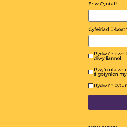
Enw Cyntaf
*
Cyfeiriad E-bost
*
Rydw i’n gweit
diwylliannol
Rwy’n ofalwr n
â gofynion m
Rydw i’n cytu