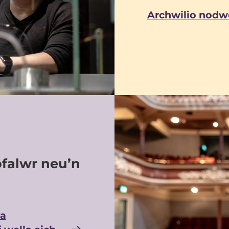
Archwilio nodw
ofalwr neu’n
da