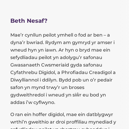
Beth Nesaf?
Mae’r cynllun peilot ymhell o fod ar ben – a
dyna’r bwriad. Rydym am gymryd yr amser i
wneud hyn yn iawn. Ar hyn o bryd mae ein
sefydliadau peilot yn adolygu’r safonau
Gwasanaeth Cwsmeriaid gyda safonau
Cyfathrebu Digidol, a Phrofiadau Creadigol a
Diwylliannol i ddilyn. Bydd pob un o’r pedair
safon yn mynd trwy’r un broses
gydweithredol i wneud yn siŵr eu bod yn
addas i’w cyflwyno.
O ran ein hoffer digidol, mae ein datblygwyr
wrthi’n gweithio ar droi proffiliau mynediad y