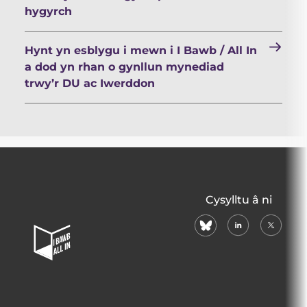
hygyrch
Hynt yn esblygu i mewn i I Bawb / All In
a dod yn rhan o gynllun mynediad
trwy’r DU ac Iwerddon
All
Cysylltu â ni
In
bluesky
linkedin
X
Home
(formerl
Page
twitter)