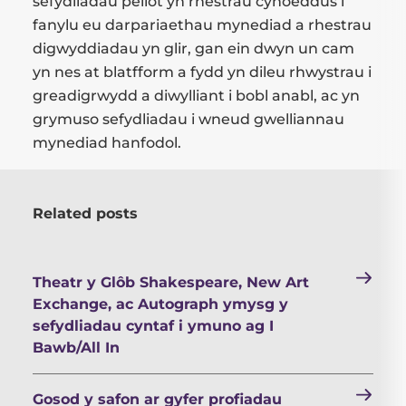
sefydliadau peilot yn rhestrau cyhoeddus i
fanylu eu darpariaethau mynediad a rhestrau
digwyddiadau yn glir, gan ein dwyn un cam
yn nes at blatfform a fydd yn dileu rhwystrau i
greadigrwydd a diwylliant i bobl anabl, ac yn
grymuso sefydliadau i wneud gwelliannau
mynediad hanfodol.
Related posts
Theatr y Glôb Shakespeare, New Art
Exchange, ac Autograph ymysg y
sefydliadau cyntaf i ymuno ag I
Bawb/All In
Gosod y safon ar gyfer profiadau