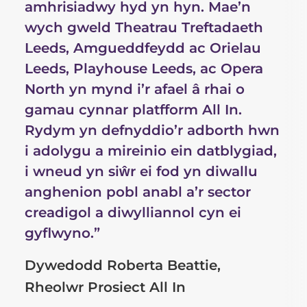
amhrisiadwy hyd yn hyn. Mae’n
wych gweld Theatrau Treftadaeth
Leeds, Amgueddfeydd ac Orielau
Leeds, Playhouse Leeds, ac Opera
North yn mynd i’r afael â rhai o
gamau cynnar platfform All In.
Rydym yn defnyddio’r adborth hwn
i adolygu a mireinio ein datblygiad,
i wneud yn siŵr ei fod yn diwallu
anghenion pobl anabl a’r sector
creadigol a diwylliannol cyn ei
gyflwyno.”
Dywedodd Roberta Beattie,
Rheolwr Prosiect All In