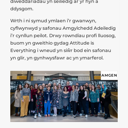
diweddariadau yn seiliedig ar yr hyn a
ddysgom.
Wrth i ni symud ymlaen i’r gwanwyn,
cyflwynwyd y safonau Amgylchedd Adeiledig
i’r cynllun peilot. Drwy rowndiau profi lluosog,
buom yn gweithio gydag Attitude is
Everything i wneud yn siŵr bod ein safonau
yn glir, yn gynhwysfawr ac yn ymarferol.
AMGEN