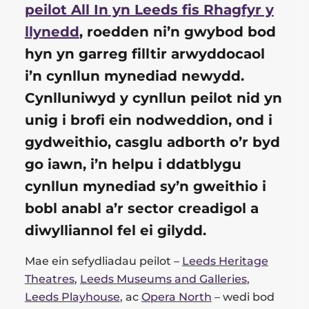
for
peilot All In yn Leeds fis Rhagfyr y
llynedd
, roedden ni’n gwybod bod
this
hyn yn garreg filltir arwyddocaol
post
i’n cynllun mynediad newydd.
Cynlluniwyd y cynllun peilot nid yn
unig i brofi ein nodweddion, ond i
gydweithio, casglu adborth o’r byd
go iawn, i’n helpu i ddatblygu
cynllun mynediad sy’n gweithio i
bobl anabl a’r sector creadigol a
diwylliannol fel ei gilydd.
Mae ein sefydliadau peilot –
Leeds Heritage
Theatres
,
Leeds Museums and Galleries
,
Leeds Playhouse
, ac
Opera North
– wedi bod