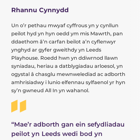
Rhannu Cynnydd
Un o’r pethau mwyaf cyffrous yn y cynllun
peilot hyd yn hyn oedd ym mis Mawrth, pan
ddaethom â’n carfan beilot a’n cyflenwyr
ynghyd ar gyfer gweithdy yn Leeds
Playhouse. Roedd hwn yn ddiwrnod llawn
syniadau, heriau a datblygiadau arloesol, yn
ogystal â chasglu mewnwelediad ac adborth
amhrisiadwy i lunio elfennau sylfaenol yr hyn
sy’n gwneud All In yn wahanol.
“Mae’r adborth gan ein sefydliadau
peilot yn Leeds wedi bod yn