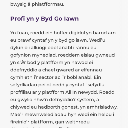
bwysig â phlatfformau.
Profi yn y Byd Go Iawn
Yn fuan, roedd ein hoffer digidol yn barod am
eu prawf cyntaf yn y byd go iawn. Wedi’u
dylunio i alluogi pobl anabl i rannu eu
gofynion mynediad, roeddem eisiau gwneud
yn siŵr bod y platfform yn hawdd ei
ddefnyddio a chael gwared ar elfennau
cymhleth i’r sector ac i’r bobl anabl. Ein
sefydliadau peilot oedd y cyntaf i sefydlu
proffiliau ar y platfform All In newydd. Roedd
eu gwylio nhw’n defnyddio’r system, a
chlywed eu hadborth gonest, yn amhrisiadwy.
Mae’r mewnwelediadau hyn wedi ein helpu i
fireinio’r platfform, gan weithredu