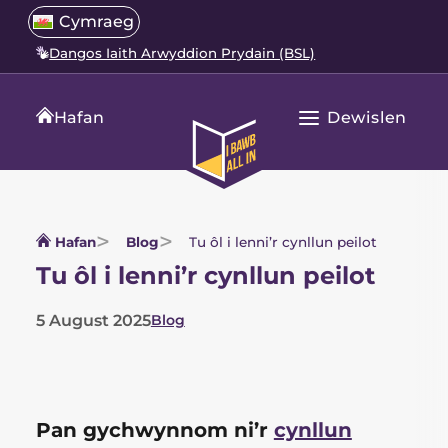
Neidio
Select
Cymraeg
Open
i'r
a
language
Dangos Iaith Arwyddion Prydain (BSL)
cynnwys
menu
translation
language
Dewislen
Hafan
Agor
Hafan
Prif
All
Navigation
In
Hafan
Blog
Tu ôl i lenni’r cynllun peilot
Tu ôl i lenni’r cynllun peilot
5 August 2025
Blog
List
of
categories
Pan gychwynnom ni’r
cynllun