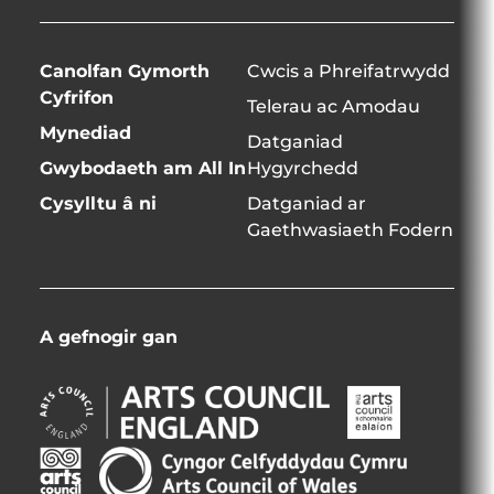
Canolfan Gymorth
Cwcis a Phreifatrwydd
Cyfrifon
Telerau ac Amodau
Mynediad
Datganiad
Gwybodaeth am All In
Hygyrchedd
Cysylltu â ni
Datganiad ar
Gaethwasiaeth Fodern
A gefnogir gan
Arts
Arts
Council
Council
England
Northern
Creative
Arts
Opens
Ireland
Scotland
Council