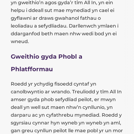
yn gweithio’n agos gyda’r tîm All In, yn ein
helpu i ddeall sut mae mynediad yn cael ei
gyflawni ar draws gwahanol fathau o
leoliadau a sefydliadau. Darllenwch ymlaen i
ddarganfod beth maen nhw wedi bod yn ei
wneud.
Gweithio gyda Phobl a
Phlatfformau
Roedd yr ychydig fisoedd cyntaf yn
canolbwyntio ar wrando. Treuliodd y tîm All In
amser gyda phob sefydliad peilot, er mwyn
deall yn well sut maen nhw’n cynllunio, yn
darparu ac yn cyfathrebu mynediad. Roedd y
sgyrsiau cynnar hyn wyneb yn wyneb yn aml,
gan greu cynllun peilot lle mae pobl yr un mor