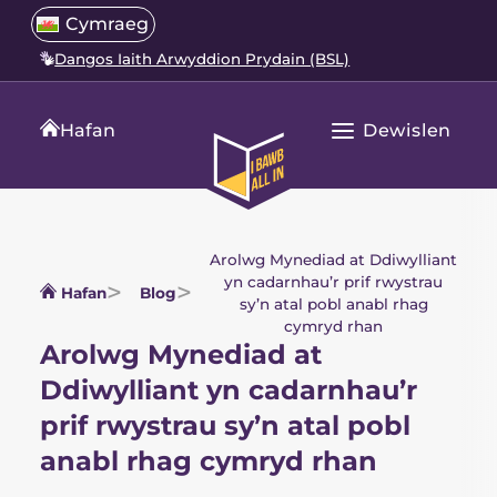
Neidio
Select
Cymraeg
Open
i'r
a
language
Dangos Iaith Arwyddion Prydain (BSL)
cynnwys
menu
translation
language
Dewislen
Hafan
Agor
Hafan
Prif
All
Navigation
In
Arolwg Mynediad at Ddiwylliant
yn cadarnhau’r prif rwystrau
Hafan
Blog
sy’n atal pobl anabl rhag
cymryd rhan
Arolwg Mynediad at
Ddiwylliant yn cadarnhau’r
prif rwystrau sy’n atal pobl
anabl rhag cymryd rhan