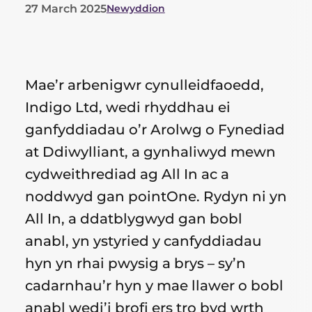
27 March 2025
Newyddion
List
of
categories
Mae’r arbenigwr cynulleidfaoedd,
for
Indigo Ltd, wedi rhyddhau ei
ganfyddiadau o’r Arolwg o Fynediad
this
at Ddiwylliant, a gynhaliwyd mewn
post
cydweithrediad ag All In ac a
noddwyd gan pointOne. Rydyn ni yn
All In, a ddatblygwyd gan bobl
anabl, yn ystyried y canfyddiadau
hyn yn rhai pwysig a brys – sy’n
cadarnhau’r hyn y mae llawer o bobl
anabl wedi’i brofi ers tro byd wrth