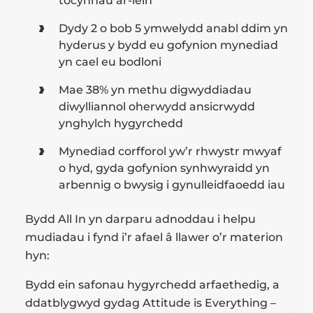
tocynnau ar-lein
Dydy 2 o bob 5 ymwelydd anabl ddim yn
hyderus y bydd eu gofynion mynediad
yn cael eu bodloni
Mae 38% yn methu digwyddiadau
diwylliannol oherwydd ansicrwydd
ynghylch hygyrchedd
Mynediad corfforol yw’r rhwystr mwyaf
o hyd, gyda gofynion synhwyraidd yn
arbennig o bwysig i gynulleidfaoedd iau
Bydd All In yn darparu adnoddau i helpu
mudiadau i fynd i’r afael â llawer o’r materion
hyn:
Bydd ein safonau hygyrchedd arfaethedig, a
ddatblygwyd gydag Attitude is Everything –