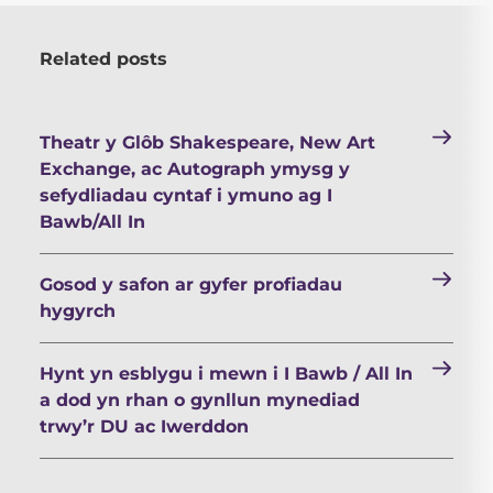
Related posts
Theatr y Glôb Shakespeare, New Art
Exchange, ac Autograph ymysg y
sefydliadau cyntaf i ymuno ag I
Bawb/All In
Gosod y safon ar gyfer profiadau
hygyrch
Hynt yn esblygu i mewn i I Bawb / All In
a dod yn rhan o gynllun mynediad
trwy’r DU ac Iwerddon