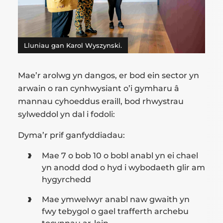
Lluniau gan Karol Wyszynski.
Mae’r arolwg yn dangos, er bod ein sector yn
arwain o ran cynhwysiant o’i gymharu â
mannau cyhoeddus eraill, bod rhwystrau
sylweddol yn dal i fodoli:
Dyma’r prif ganfyddiadau:
Mae 7 o bob 10 o bobl anabl yn ei chael
yn anodd dod o hyd i wybodaeth glir am
hygyrchedd
Mae ymwelwyr anabl naw gwaith yn
fwy tebygol o gael trafferth archebu