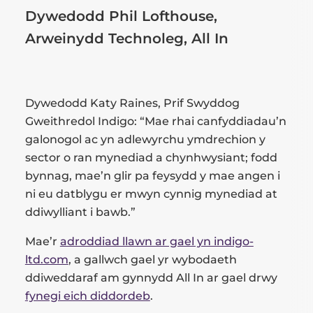
Dywedodd Phil Lofthouse,
Arweinydd Technoleg, All In
Dywedodd Katy Raines, Prif Swyddog
Gweithredol Indigo: “Mae rhai canfyddiadau’n
galonogol ac yn adlewyrchu ymdrechion y
sector o ran mynediad a chynhwysiant; fodd
bynnag, mae’n glir pa feysydd y mae angen i
ni eu datblygu er mwyn cynnig mynediad at
ddiwylliant i bawb.”
Mae’r
adroddiad llawn ar gael yn indigo-
ltd.com
, a gallwch gael yr wybodaeth
ddiweddaraf am gynnydd All In ar gael drwy
fynegi eich diddordeb
.