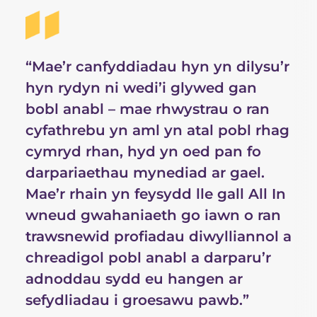
“Mae’r canfyddiadau hyn yn dilysu’r
hyn rydyn ni wedi’i glywed gan
bobl anabl – mae rhwystrau o ran
cyfathrebu yn aml yn atal pobl rhag
cymryd rhan, hyd yn oed pan fo
darpariaethau mynediad ar gael.
Mae’r rhain yn feysydd lle gall All In
wneud gwahaniaeth go iawn o ran
trawsnewid profiadau diwylliannol a
chreadigol pobl anabl a darparu’r
adnoddau sydd eu hangen ar
sefydliadau i groesawu pawb.”