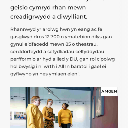
geisio cymryd rhan mewn
creadigrwydd a diwylliant.
Rhannwyd yr arolwg hwn yn eang ac fe
gasglwyd dros 12,700 o ymatebion dilys gan
gynulleidfaoedd mewn 85 o theatrau,
cerddorfeydd a sefydliadau celfyddydau
perfformio ar hyd a lled y DU, gan roi cipolwg
hollbwysig i ni wrth i All In baratoi i gael ei
gyflwyno yn nes ymlaen eleni.
AMGEN