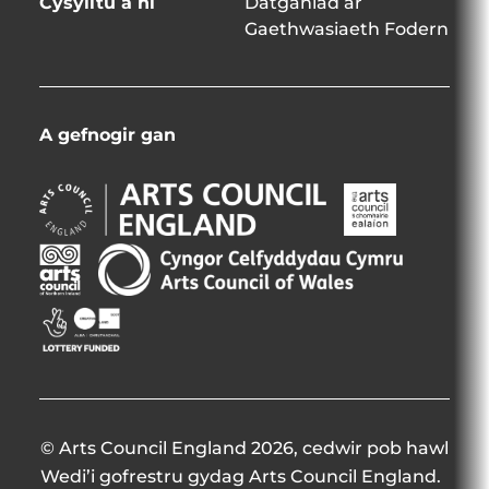
Cysylltu â ni
Datganiad ar
Gaethwasiaeth Fodern
A gefnogir gan
Arts
Arts
Council
Council
England
Northern
Creative
Arts
Opens
Ireland
Scotland
Council
in
Opens
Opens
of
Opens
new
in
in
Wales
in
window
new
new
Opens
new
window
window
in
window
new
window
© Arts Council England 2026, cedwir pob hawl
Wedi’i gofrestru gydag Arts Council England.