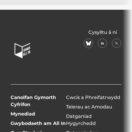
All
Cysylltu â ni
In
bluesky
linkedin
X
Home
(formerl
Page
twitter)
Canolfan Gymorth
Cwcis a Phreifatrwydd
Cyfrifon
Telerau ac Amodau
Mynediad
Datganiad
Gwybodaeth am All In
Hygyrchedd