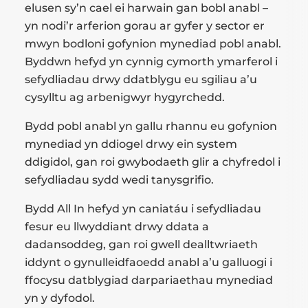
elusen sy’n cael ei harwain gan bobl anabl –
yn nodi’r arferion gorau ar gyfer y sector er
mwyn bodloni gofynion mynediad pobl anabl.
Byddwn hefyd yn cynnig cymorth ymarferol i
sefydliadau drwy ddatblygu eu sgiliau a’u
cysylltu ag arbenigwyr hygyrchedd.
Bydd pobl anabl yn gallu rhannu eu gofynion
mynediad yn ddiogel drwy ein system
ddigidol, gan roi gwybodaeth glir a chyfredol i
sefydliadau sydd wedi tanysgrifio.
Bydd All In hefyd yn caniatáu i sefydliadau
fesur eu llwyddiant drwy ddata a
dadansoddeg, gan roi gwell dealltwriaeth
iddynt o gynulleidfaoedd anabl a’u galluogi i
ffocysu datblygiad darpariaethau mynediad
yn y dyfodol.