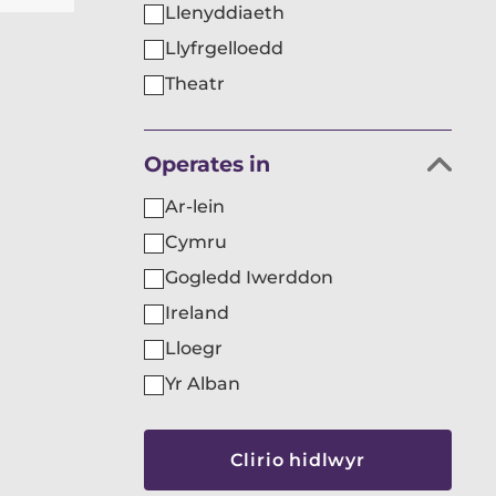
Llenyddiaeth
Llyfrgelloedd
Theatr
Hidlo
Operates in
sefydliadau
Ar-lein
yn
Cymru
ôl
Gogledd Iwerddon
Ireland
Lloegr
Yr Alban