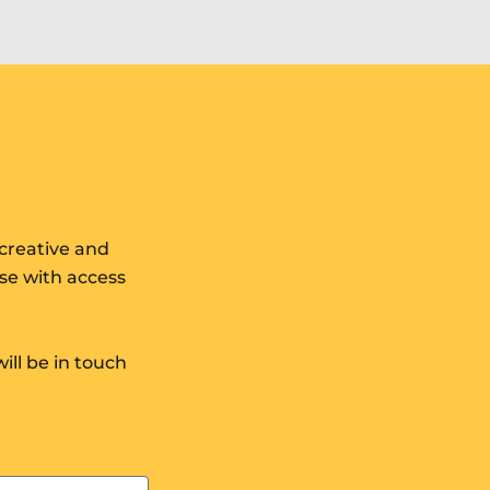
Neidio
i
ganlyniadau
 creative and
ose with access
will be in touch