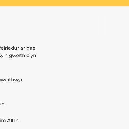
eiriadur ar gael
sy’n gweithio yn
 gweithwyr
en.
m All In.