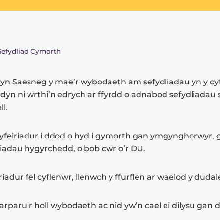
Sefydliad Cymorth
yn Saesneg y mae’r wybodaeth am sefydliadau yn y cyf
ydyn ni wrthi’n edrych ar ffyrdd o adnabod sefydliadau 
l.
yfeiriadur i ddod o hyd i gymorth gan ymgynghorwyr,
liadau hygyrchedd, o bob cwr o’r DU.
riadur fel cyflenwr, llenwch y ffurflen ar waelod y dudal
arparu’r holl wybodaeth ac nid yw’n cael ei dilysu gan dî