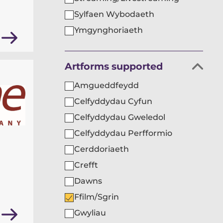
Sylfaen Wybodaeth
Ymgynghoriaeth
Hidlo
Artforms supported
sefydliadau
Amgueddfeydd
yn
Celfyddydau Cyfun
ôl
Celfyddydau Gweledol
Celfyddydau Perfformio
Cerddoriaeth
Crefft
Dawns
Ffilm/Sgrin
Gwyliau