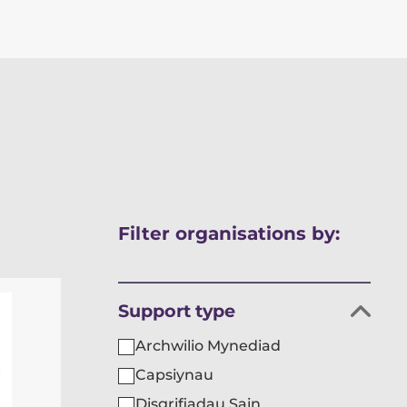
Neidio
Filter organisations by:
i
ganlyniadau
Hidlo
Support type
sefydliadau
Archwilio Mynediad
yn
Capsiynau
ôl
Disgrifiadau Sain