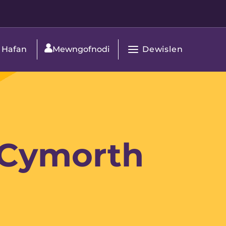
Dewislen
Hafan
Mewngofnodi
Agor
Prif
Navigation
d Cymorth