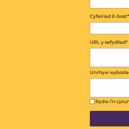
Cyfeiriad E-bost
*
URL y sefydliad
*
Unrhyw wyboda
Rydw i’n cytu