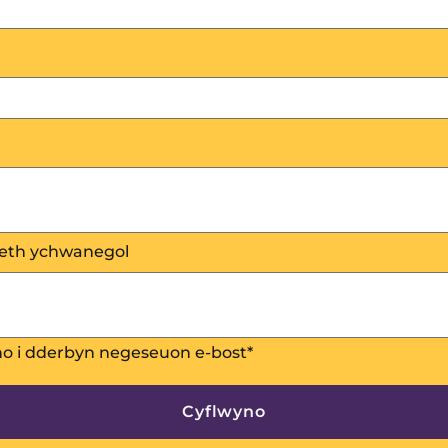
eth ychwanegol
no i dderbyn negeseuon e-bost
*