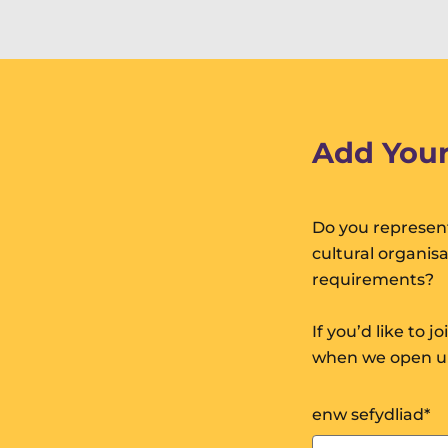
Add Your
Do you represent
cultural organis
requirements?
If you’d like to j
when we open up 
enw sefydliad
*