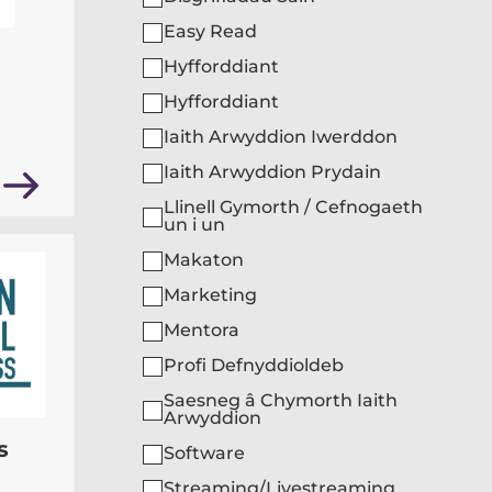
Easy Read
Hyfforddiant
Hyfforddiant
Iaith Arwyddion Iwerddon
Iaith Arwyddion Prydain
Llinell Gymorth / Cefnogaeth
un i un
Makaton
Marketing
Mentora
Profi Defnyddioldeb
Saesneg â Chymorth Iaith
Arwyddion
s
Software
Streaming/Livestreaming