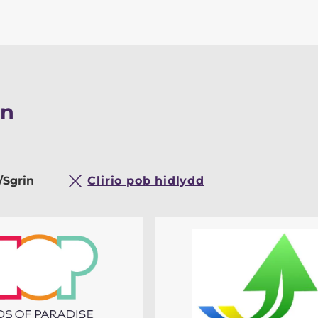
on
/Sgrin
Clirio pob hidlydd