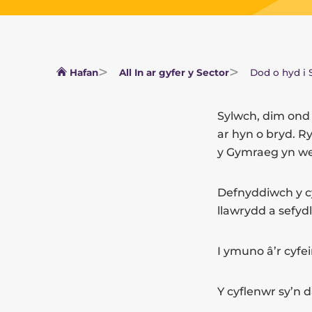
Hafan
All In ar gyfer y Sector
Dod o hyd i 
Sylwch, dim ond 
ar hyn o bryd. R
y Gymraeg yn wel
Defnyddiwch y c
llawrydd a sefyd
I ymuno â’r cyfei
Y cyflenwr sy’n d