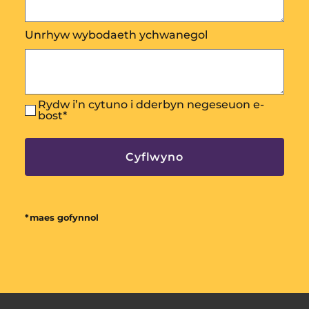
Unrhyw wybodaeth ychwanegol
Rydw i’n cytuno i dderbyn negeseuon e-
bost
*
*maes gofynnol