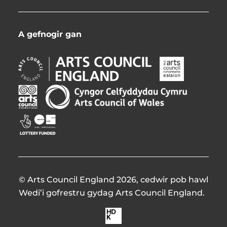
A gefnogir gan
Arts
Arts
Council
Council
England
Northern
Creative
Arts
Opens
Ireland
Scotland
Council
in
Opens
Opens
of
Opens
new
in
in
Wales
in
window
new
new
Opens
new
window
window
in
window
new
window
© Arts Council England 2026, cedwir pob hawl
Wedi’i gofrestru gydag Arts Council England.
Made
by