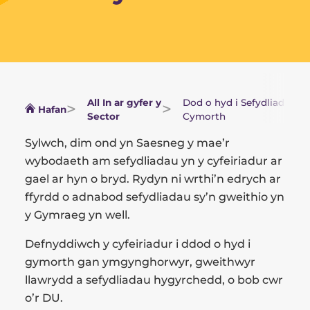
All In ar gyfer y
Dod o hyd i Sefydliad
Hafan
Sector
Cymorth
Sylwch, dim ond yn Saesneg y mae’r
wybodaeth am sefydliadau yn y cyfeiriadur ar
gael ar hyn o bryd. Rydyn ni wrthi’n edrych ar
ffyrdd o adnabod sefydliadau sy’n gweithio yn
y Gymraeg yn well.
Defnyddiwch y cyfeiriadur i ddod o hyd i
gymorth gan ymgynghorwyr, gweithwyr
llawrydd a sefydliadau hygyrchedd, o bob cwr
o’r DU.