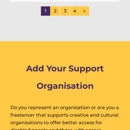
1
2
3
4
»
Tudalen
o
Tudalen
o
Tudalen
o
Tudalen
o
Tudalen
4
4
4
4
nesaf
Add Your Support
Organisation
Do you represent an organisation or are you a
freelancer that supports creative and cultural
organisations to offer better access for