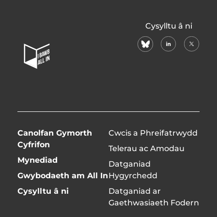
All
Cysylltu â ni
In
bluesky
linkedin
X
Home
(formerl
Page
twitter)
Canolfan Gymorth
Cwcis a Phreifatrwydd
Cyfrifon
Telerau ac Amodau
Mynediad
Datganiad
Gwybodaeth am All In
Hygyrchedd
Cysylltu â ni
Datganiad ar
Gaethwasiaeth Fodern