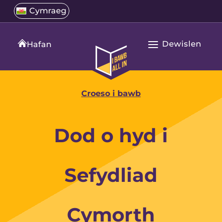
Neidio
Select
Cymraeg
Open
i'r
a
language
cynnwys
menu
translation
Dewislen
language
Hafan
Agor
Hafan
Prif
All
Navigation
In
Croeso i bawb
Dod o hyd i
Sefydliad
Cymorth