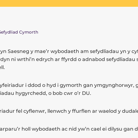
Sefydliad Cymorth
yn Saesneg y mae’r wybodaeth am sefydliadau yn y cyf
ydyn ni wrthi’n edrych ar ffyrdd o adnabod sefydliadau 
l.
yfeiriadur i ddod o hyd i gymorth gan ymgynghorwyr,
liadau hygyrchedd, o bob cwr o’r DU.
riadur fel cyflenwr, llenwch y ffurflen ar waelod y dudal
arparu’r holl wybodaeth ac nid yw’n cael ei dilysu gan dî