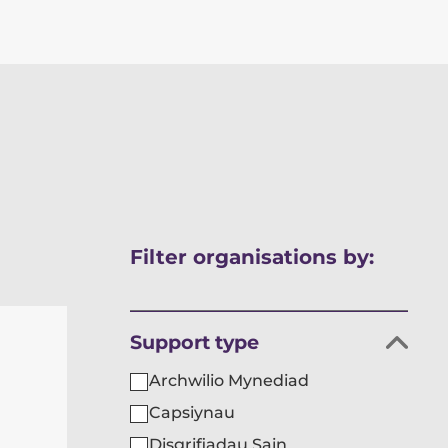
Neidio
Filter organisations by:
i
ganlyniadau
Hidlo
Support type
sefydliadau
Archwilio Mynediad
yn
Capsiynau
ôl
Disgrifiadau Sain