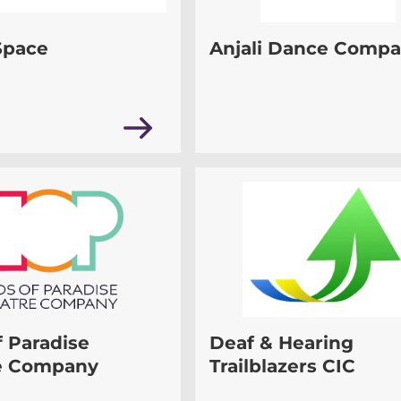
Space
Anjali Dance Comp
f Paradise
Deaf & Hearing
e Company
Trailblazers CIC