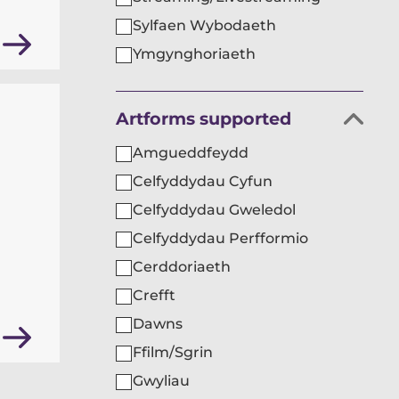
Sylfaen Wybodaeth
Ymgynghoriaeth
Hidlo
Artforms supported
sefydliadau
Amgueddfeydd
yn
Celfyddydau Cyfun
ôl
Celfyddydau Gweledol
Celfyddydau Perfformio
Cerddoriaeth
Crefft
Dawns
Ffilm/Sgrin
Gwyliau