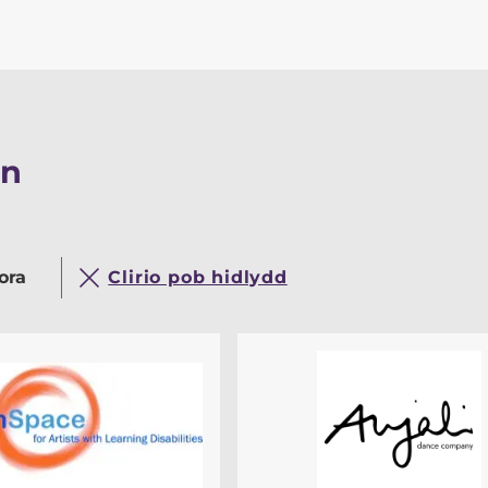
on
ora
Clirio pob hidlydd