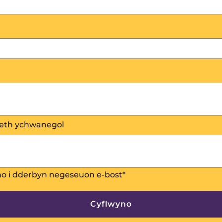
eth ychwanegol
no i dderbyn negeseuon e-bost
*