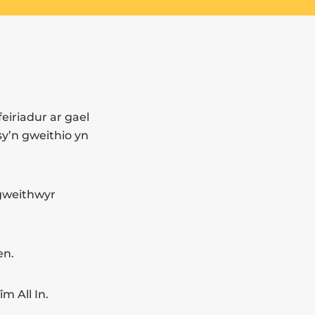
eiriadur ar gael
sy’n gweithio yn
 gweithwyr
en.
m All In.