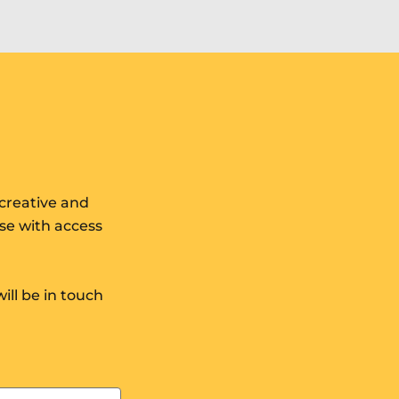
Neidio
i
ganlyniadau
 creative and
ose with access
will be in touch