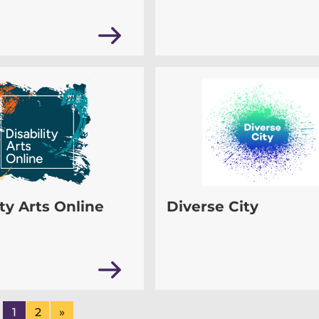
ity Arts Online
Diverse City
1
2
»