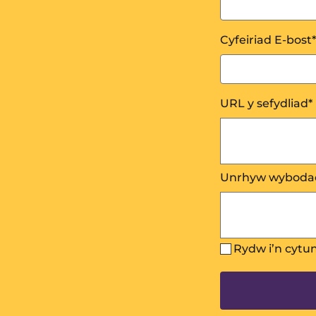
Cyfeiriad E-bost
*
URL y sefydliad
*
Unrhyw wyboda
Rydw i’n cytu