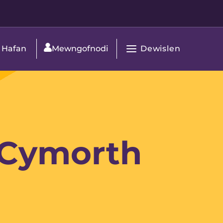
Dewislen
Hafan
Mewngofnodi
Agor
Prif
Navigation
d Cymorth