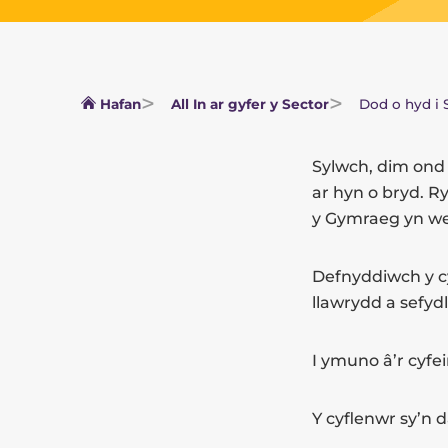
Hafan
All In ar gyfer y Sector
Dod o hyd i 
Sylwch, dim ond 
ar hyn o bryd. R
y Gymraeg yn wel
Defnyddiwch y c
llawrydd a sefyd
I ymuno â’r cyfei
Y cyflenwr sy’n d