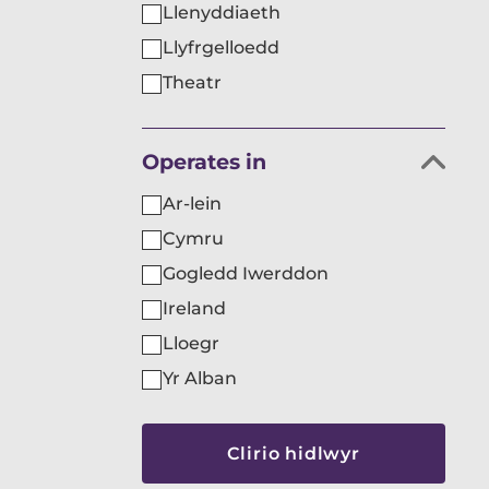
Llenyddiaeth
Llyfrgelloedd
Theatr
Hidlo
Operates in
sefydliadau
Ar-lein
yn
Cymru
ôl
Gogledd Iwerddon
Ireland
Lloegr
Yr Alban