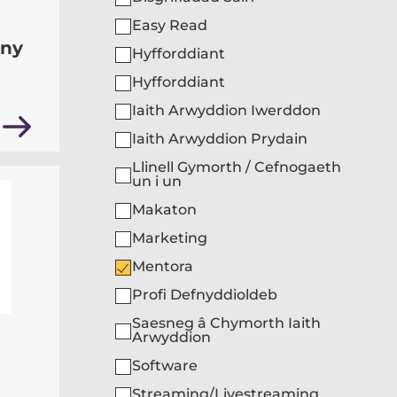
Easy Read
any
Hyfforddiant
Hyfforddiant
Iaith Arwyddion Iwerddon
Iaith Arwyddion Prydain
Llinell Gymorth / Cefnogaeth
un i un
Makaton
Marketing
Mentora
Profi Defnyddioldeb
Saesneg â Chymorth Iaith
Arwyddion
Software
Streaming/Livestreaming