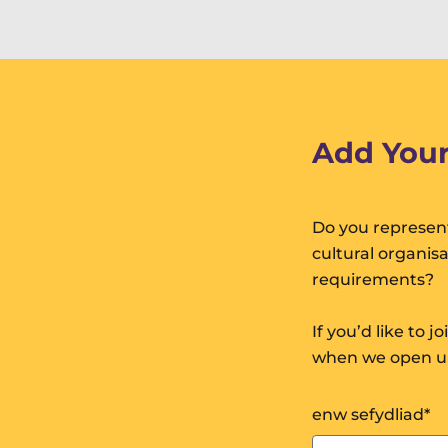
Add Your
Do you represent
cultural organis
requirements?
If you’d like to j
when we open up 
enw sefydliad
*