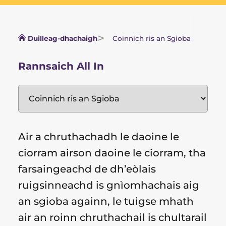
Duilleag-dhachaigh
Coinnich ris an Sgioba
Rannsaich All In
Air a chruthachadh le daoine le
ciorram airson daoine le ciorram, tha
farsaingeachd de dh’eòlais
ruigsinneachd is gnìomhachais aig
an sgioba againn, le tuigse mhath
air an roinn chruthachail is chultarail