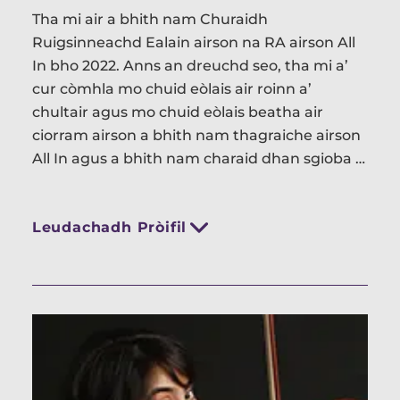
Tha mi air a bhith nam Churaidh
Ruigsinneachd Ealain airson na RA airson All
In bho 2022. Anns an dreuchd seo, tha mi a’
cur còmhla mo chuid eòlais air roinn a’
chultair agus mo chuid eòlais beatha air
ciorram airson a bhith nam thagraiche airson
All In agus a bhith nam charaid dhan sgioba a
bheir dùbhlan dhaibh. Tha mi a’
riochdachadh All In tro cheannardas
Leudachadh Pròifil
smaoineachaidh, tro bhith a’ brosnachadh an
sgeama taobh a-muigh na buidhne agus le
bhith a’ cur air adhart guthan nan daoine air
a bheil ciorraman anns na h-ealain.