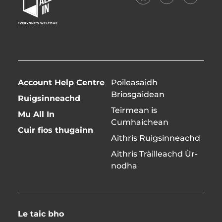
Home
(formerly
Page
twitter)
Account Help Centre
Poileasaidh
Briosgaidean
Ruigsinneachd
Teirmean is
Mu All In
Cumhaichean
Cuir fios thugainn
Aithris Ruigsinneachd
Aithris Tràilleachd Ùr-
nodha
Le taic bho