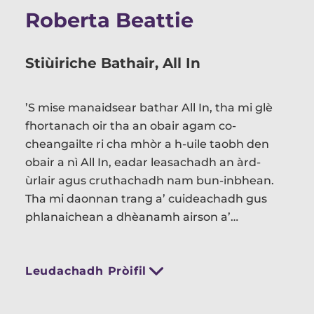
Roberta Beattie
Stiùiriche Bathair, All In
’S mise manaidsear bathar All In, tha mi glè
fhortanach oir tha an obair agam co-
cheangailte ri cha mhòr a h-uile taobh den
obair a nì All In, eadar leasachadh an àrd-
ùrlair agus cruthachadh nam bun-inbhean.
Tha mi daonnan trang a’ cuideachadh gus
phlanaichean a dhèanamh airson a’
phròiseict agus bidh an cothrom agam
bruidhinn ris na solaraichean againn gus
Leudachadh Pròifil
dèanamh cinnteach gu bheil clàran-ama a’
co-thaobhadh ri chèile agus bidh mi a’
dèanamh cinnteach gu bheil rudan a’ dol mar