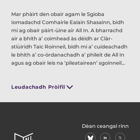
Mar phàirt den obair agam le Sgioba
Iomadachd Comhairle Ealain Shasainn, bidh
mi ag obair pàirt-ùine air All In. A bharrachd
air a bhith a’ coimhead às dèidh ar Clàr-
stiùiridh Taic Roinneil, bidh mi a’ cuideachadh
le bhith a’ co-òrdanachadh a’ phìleit de All In
agus ag obair leis na ‘pìleatairean’ sgoinneil
againn! Tha e math a bhith ag obair còmhla ri
sgioba laghach de cho-obraichean
Leudachadh Pròifil
dìcheallach aig a bheil an aon dealas ‘s a th’
agam mu bhith a’ cur ri ruigsinneachd air
Ealain is Cultar.
All
Dèan ceangal rinn
In
bluesky
linkedin
X