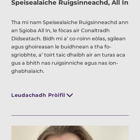
Speisealaiche Ruigsinneachd, All In
Tha mi nam Speisealaiche Ruigsinneachd ann
an Sgioba All In, le fòcas air Conaltradh
Didseatach. Bidh mi a’ co-roinn eòlas, sgilean
agus ghoireasan le buidhnean a tha fo-
sgrìobhte, a’ toirt taic dhaibh air an turas aca
gus a bhith nas ruigsinniche agus nas ion-
ghabhalaich.
Leudachadh Pròifil