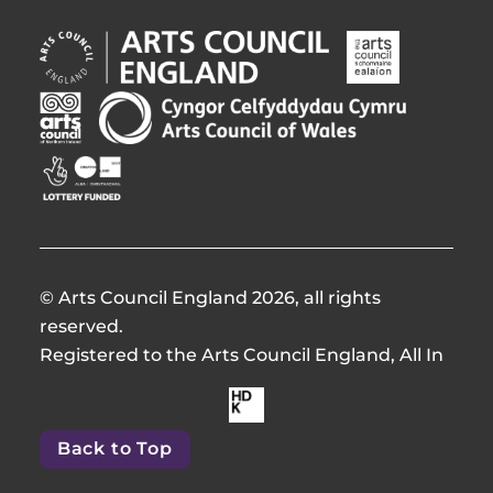
Arts
Arts
Council
Council
England
Northern
Arts
Creative
Opens
Ireland
Council
Scotland
in
Opens
of
Opens
Opens
new
in
Wales
in
in
window
new
Opens
new
new
window
in
window
window
new
window
© Arts Council England 2026, all rights
reserved.
Registered to the Arts Council England, All In
Made
by
Back to Top
HdKOpens
in