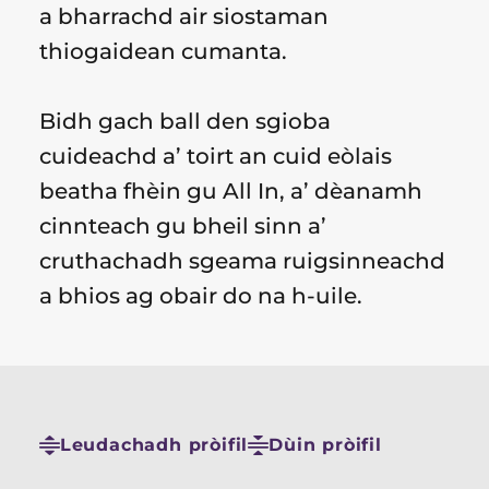
a bharrachd air siostaman
thiogaidean cumanta.
Bidh gach ball den sgioba
cuideachd a’ toirt an cuid eòlais
beatha fhèin gu All In, a’ dèanamh
cinnteach gu bheil sinn a’
cruthachadh sgeama ruigsinneachd
a bhios ag obair do na h-uile.
Leudachadh pròifil
Dùin pròifil