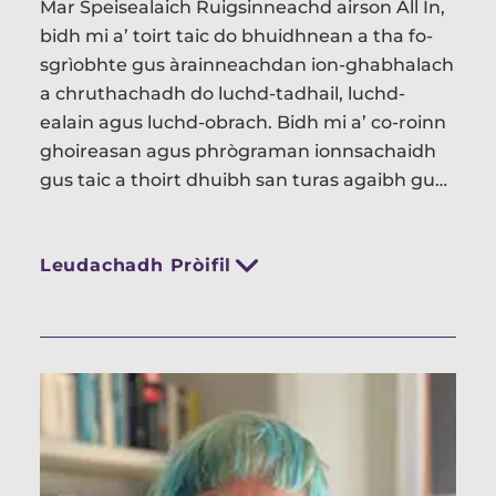
Mar Speisealaich Ruigsinneachd airson All In,
bidh mi a’ toirt taic do bhuidhnean a tha fo-
sgrìobhte gus àrainneachdan ion-ghabhalach
a chruthachadh do luchd-tadhail, luchd-
ealain agus luchd-obrach. Bidh mi a’ co-roinn
ghoireasan agus phrògraman ionnsachaidh
gus taic a thoirt dhuibh san turas agaibh gu
bhith a’ coileanadh Bhun-inbhean All In. Is e
an Àrainneachd Thogte mo phrìomh raon
Leudachadh Pròifil
fòcais.