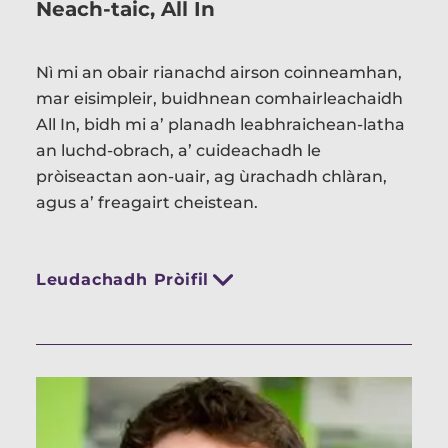
Neach-taic, All In
Nì mi an obair rianachd airson coinneamhan,
mar eisimpleir, buidhnean comhairleachaidh
All In, bidh mi a’ planadh leabhraichean-latha
an luchd-obrach, a’ cuideachadh le
pròiseactan aon-uair, ag ùrachadh chlàran,
agus a’ freagairt cheistean.
Leudachadh Pròifil