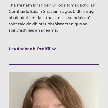
Tha mi nam bhall den Sgioba Iomadachd aig
Comhairle Ealain Shasainn agus bidh mi ag
obair air All In dà latha san t-seachdain, a’
toirt taic do dhiofar phròiseactan gus an
soirbhich leis an sgeama.
Leudachadh Pròifil