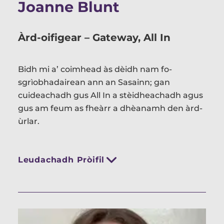
Joanne Blunt
Àrd-oifigear – Gateway, All In
Bidh mi a’ coimhead às dèidh nam fo-
sgrìobhadairean ann an Sasainn; gan
cuideachadh gus All In a stèidheachadh agus
gus am feum as fheàrr a dhèanamh den àrd-
ùrlar.
Leudachadh Pròifil