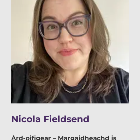
Nicola Fieldsend
Àrd-oifigear – Margaidheachd is