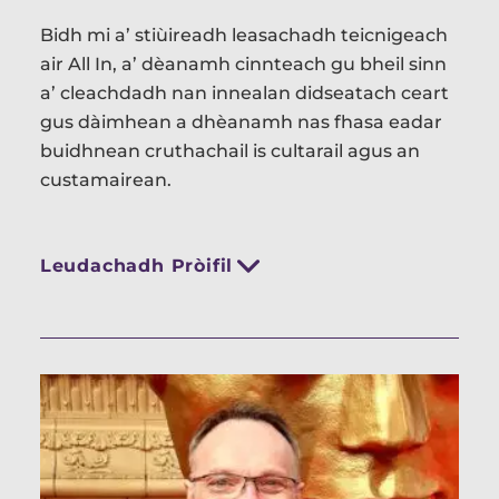
Bidh mi a’ stiùireadh leasachadh teicnigeach
air All In, a’ dèanamh cinnteach gu bheil sinn
a’ cleachdadh nan innealan didseatach ceart
gus dàimhean a dhèanamh nas fhasa eadar
buidhnean cruthachail is cultarail agus an
custamairean.
Leudachadh Pròifil