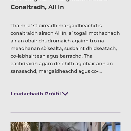
Conaltradh, All In
Tha mi a’ stiùireadh margaidheachd is
conaltraidh airson All In, a’ togail mothachadh
air an obair chudromaich againn tro na
meadhanan sòisealta, susbaint dhidseatach,
co-labhairtean agus barrachd. Tha
eachdraidh agam de bhith ag obair ann an
sanasachd, margaidheachd agus co-
òrdanachadh thachartasan, a’ gabhail a-
steach a bhith ag obair air an rèidio airson
Leudachadh Pròifil
greis uair!