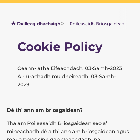
Duilleag-dhachaigh
Poileasaidh Briosgaidean
Cookie Policy
Ceann-latha Èifeachdach: 03-Samh-2023
Air ùrachadh mu dheireadh: 03-Samh-
2023
Dè th’ ann am briosgaidean?
Tha am Poileasaidh Briosgaidean seo a’
mìneachadh dè a th’ ann am briosgaidean agus
mar a bhios sinn gan cleachdadh, na