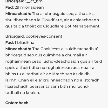
Briosgaid:
__cf_bm
Fad:
29 mionaidean
Mìneachadh:
Tha a’ bhriosgaid seo, a tha air a
shuidheachadh le Cloudflare, air a chleachdadh
gus taic a thoirt do Cloudflare Bot Management.
Briosgaid: cookieyes-consent
Fad:
1 bliadhna
Mìneachadh:
Tha CookieYes a’ suidheachadh a’
bhriosgaid seo gus cuimhne a chumail air
roghainnean cead luchd-cleachdaidh gus an tèid
spèis a thoirt dha na roghainnean aca nuair a
bhios tu a’ tadhal air an làrach seo às dèidh
làimh. Chan eil e a’ cruinneachadh no a’ stòradh
fiosrachadh pearsanta sam bith mu luchd-
tadhail na làraich.
Gnìomhach