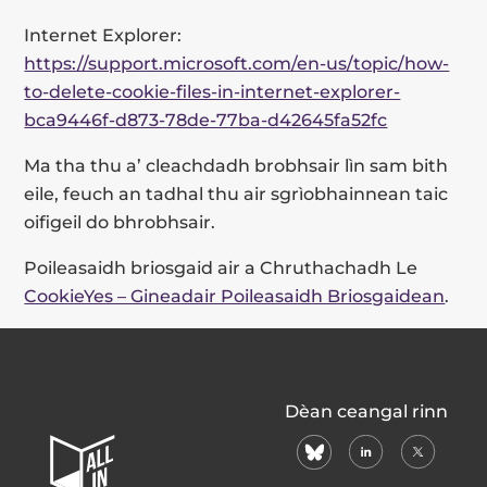
Internet Explorer:
https://support.microsoft.com/en-us/topic/how-
to-delete-cookie-files-in-internet-explorer-
bca9446f-d873-78de-77ba-d42645fa52fc
Ma tha thu a’ cleachdadh brobhsair lìn sam bith
eile, feuch an tadhal thu air sgrìobhainnean taic
oifigeil do bhrobhsair.
Poileasaidh briosgaid air a Chruthachadh Le
CookieYes – Gineadair Poileasaidh Briosgaidean
.
All
Dèan ceangal rinn
In
bluesky
linkedin
X
Home
(formerly