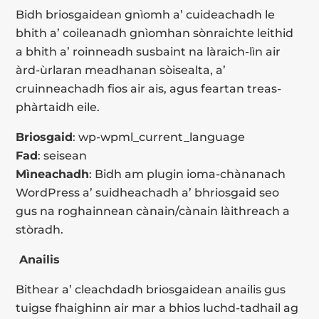
Bidh briosgaidean gnìomh a’ cuideachadh le
bhith a’ coileanadh gnìomhan sònraichte leithid
a bhith a’ roinneadh susbaint na làraich-lìn air
àrd-ùrlaran meadhanan sòisealta, a’
cruinneachadh fios air ais, agus feartan treas-
phàrtaidh eile.
Briosgaid
: wp-wpml_current_language
Fad
: seisean
Mìneachadh
: Bidh am plugin ioma-chànanach
WordPress a’ suidheachadh a’ bhriosgaid seo
gus na roghainnean cànain/cànain làithreach a
stòradh.
Anailis
Bithear a’ cleachdadh briosgaidean anailis gus
tuigse fhaighinn air mar a bhios luchd-tadhail ag