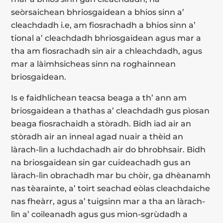
seòrsaichean bhriosgaidean a bhios sinn a’
cleachdadh i.e, am fiosrachadh a bhios sinn a’
tional a’ cleachdadh bhriosgaidean agus mar a
tha am fiosrachadh sin air a chleachdadh, agus
mar a làimhsicheas sinn na roghainnean
briosgaidean.
Is e faidhlichean teacsa beaga a th’ ann am
briosgaidean a thathas a’ cleachdadh gus pìosan
beaga fiosrachaidh a stòradh. Bidh iad air an
stòradh air an inneal agad nuair a thèid an
làrach-lìn a luchdachadh air do bhrobhsair. Bidh
na briosgaidean sin gar cuideachadh gus an
làrach-lìn obrachadh mar bu chòir, ga dhèanamh
nas tèarainte, a’ toirt seachad eòlas cleachdaiche
nas fheàrr, agus a’ tuigsinn mar a tha an làrach-
lìn a’ coileanadh agus gus mion-sgrùdadh a