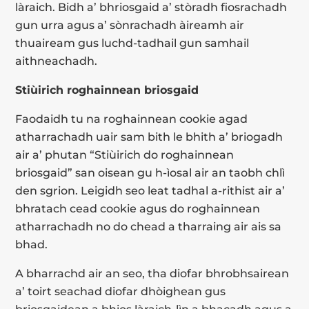
làraich. Bidh a’ bhriosgaid a’ stòradh fiosrachadh
gun urra agus a’ sònrachadh àireamh air
thuaiream gus luchd-tadhail gun samhail
aithneachadh.
Stiùirich roghainnean briosgaid
Faodaidh tu na roghainnean cookie agad
atharrachadh uair sam bith le bhith a’ briogadh
air a’ phutan “Stiùirich do roghainnean
briosgaid” san oisean gu h-ìosal air an taobh chlì
den sgrion. Leigidh seo leat tadhal a-rithist air a’
bhratach cead cookie agus do roghainnean
atharrachadh no do chead a tharraing air ais sa
bhad.
A bharrachd air an seo, tha diofar bhrobhsairean
a’ toirt seachad diofar dhòighean gus