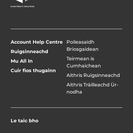
Page
twitter)
Account Help Centre
Poileasaidh
Briosgaidean
Ruigsinneachd
Teirmean is
Mu All In
Cumhaichean
Cuir fios thugainn
Aithris Ruigsinneachd
Aithris Tràilleachd Ùr-
nodha
Le taic bho