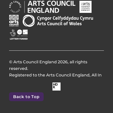
Arts
Arts
Council
Council
England
Northern
Arts
Creative
Opens
Ireland
Council
Scotland
in
Opens
of
Opens
Opens
new
in
Wales
in
in
window
new
Opens
new
new
window
in
window
window
new
window
© Arts Council England 2026, all rights
reserved.
Registered to the Arts Council England, All In
Made
by
Back to Top
HdKOpens
in
new