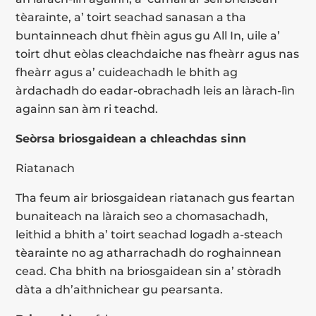
tèarainte, a’ toirt seachad sanasan a tha
buntainneach dhut fhèin agus gu All In, uile a’
toirt dhut eòlas cleachdaiche nas fheàrr agus nas
fheàrr agus a’ cuideachadh le bhith ag
àrdachadh do eadar-obrachadh leis an làrach-lìn
againn san àm ri teachd.
Seòrsa briosgaidean a chleachdas sinn
Riatanach
Tha feum air briosgaidean riatanach gus feartan
bunaiteach na làraich seo a chomasachadh,
leithid a bhith a’ toirt seachad logadh a-steach
tèarainte no ag atharrachadh do roghainnean
cead. Cha bhith na briosgaidean sin a’ stòradh
dàta a dh’aithnichear gu pearsanta.