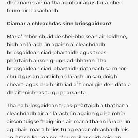
dhèanamh air na tha ag obair agus far a bheil
feum air leasachadh.
Ciamar a chleachdas sinn briosgaidean?
Mar a’ mhòr-chuid de sheirbheisean air-loidhne,
bidh an làrach-lìn againn a’ cleachdadh
briosgaidean ciad-phàrtaidh agus treas-
phàrtaidh airson grunn adhbharan. Tha
briosgaidean ciad-phàrtaidh riatanach sa mhòr-
chuid gus an obraich an làrach-lìn san dòigh
cheart, agus cha bhith iad a’ tional gin den dàta a
dh’aithnicheas tu gu pearsanta.
Tha na briosgaidean treas-phàrtaidh a thathar a’
cleachdadh air an làrach-lìn againn gu ìre mhòr
airson tuigse fhaighinn air mar a tha an làrach-lìn
ag obair, mar a bhios tu ag eadar-obrachadh leis
an làrach-lìn againn, a’ cumail ar seirbheisean