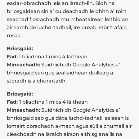
eadar-obrachadh leis an làrach-lìn. Bidh na
briosgaidean sin a’ cuideachadh le bhith a’ toirt
seachad fiosrachadh mu mheatairean leithid an
àireamh de luchd-tadhail, ìre breab, stòr trafaic,
msaa.
Briosgaid:
Fad:
1 bliadhna 1 mìos 4 làithean
Mìneachadh:
Suidhichidh Google Analytics a’
bhriosgaid seo gus seallaidhean duilleag a
stòradh is a chunntadh.
Briosgaid:
Fad:
1 bliadhna 1 mìos 4 làithean
Mìneachadh:
Suidhichidh Google Analytics a’
bhriosgaid seo gus dàta luchd-tadhail, seisean is
iomairt obrachadh a-mach agus sùil a chumail air
cleachdadh na làraich airson aithisg anailis na