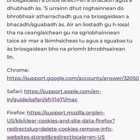
briosgaidean a bhios làraich-lìn a bhacadh agus a
dhubhadh às. ’S urrainn dhut roghainnean do
bhrobhsair atharrachadh gus na briosgaidean a
bhacadh/sguabadh às. Air an liostadh gu h-ìosal
tha na ceanglaichean gu na sgrìobhainnean
taice air mar a làimhsicheas tu agus a sguabas tu
às briosgaidean bho na prìomh bhrobhsairean
lìn.
Chrome:
https://support.google.com/accounts/answer/32050
Safari:
https://support.apple.com/en-
in/guide/safari/sfri11471/mac
Firefox:
https://support.mozilla.org/en-
US/kb/clear-cookies-and-site-data-firefox?
redirectslug=delete-cookies-remove-info-
websites-stored&redirectlocale=en-US