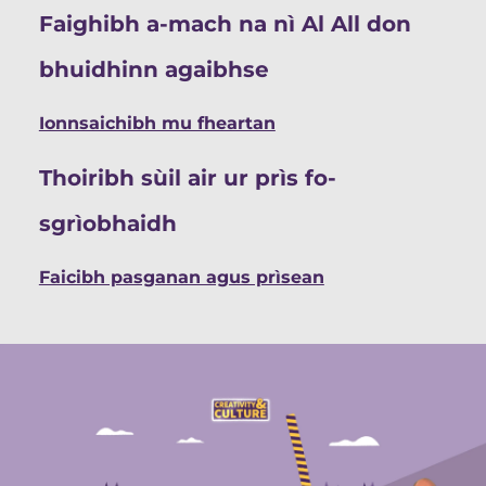
Faighibh a-mach na nì Al All don
bhuidhinn agaibhse
Ionnsaichibh mu fheartan
Thoiribh sùil air ur prìs fo-
sgrìobhaidh
Faicibh pasganan agus prìsean