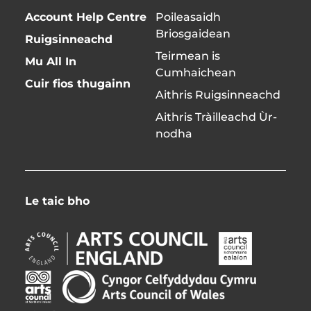
Account Help Centre
Poileasaidh
Briosgaidean
Ruigsinneachd
Teirmean is
Mu All In
Cumhaichean
Cuir fios thugainn
Aithris Ruigsinneachd
Aithris Tràilleachd Ùr-
nodha
Le taic bho
Arts
Arts
Council
Council
England
Northern
Arts
Creative
Opens
Ireland
Council
Scotland
in
Opens
of
Opens