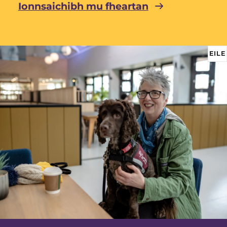
Ionnsaichibh mu fheartan
EILE