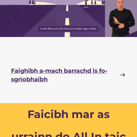
Faighibh a-mach barrachd is fo-
sgrìobhaibh
Faicibh mar as
urrainn do All In taic