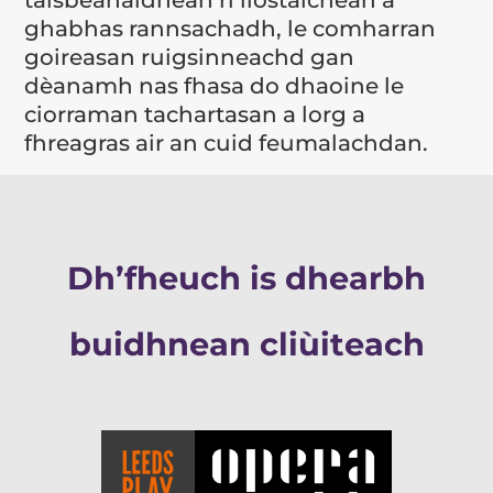
taisbeanaidhean ri liostaichean a
ghabhas rannsachadh, le comharran
goireasan ruigsinneachd gan
dèanamh nas fhasa do dhaoine le
ciorraman tachartasan a lorg a
fhreagras air an cuid feumalachdan.
Dh’fheuch is dhearbh
buidhnean cliùiteach