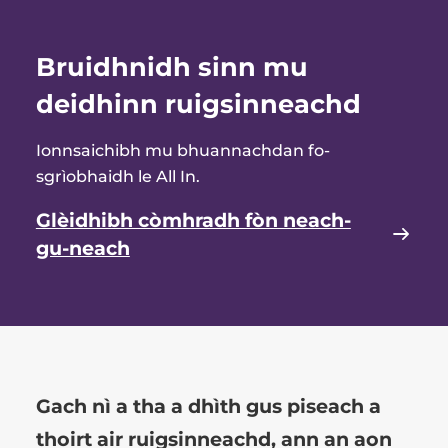
Bruidhnidh sinn mu
deidhinn ruigsinneachd
Ionnsaichibh mu bhuannachdan fo-
sgrìobhaidh le All In.
Glèidhibh còmhradh fòn neach-
gu-neach
Gach nì a tha a dhìth gus piseach a
thoirt air ruigsinneachd, ann an aon