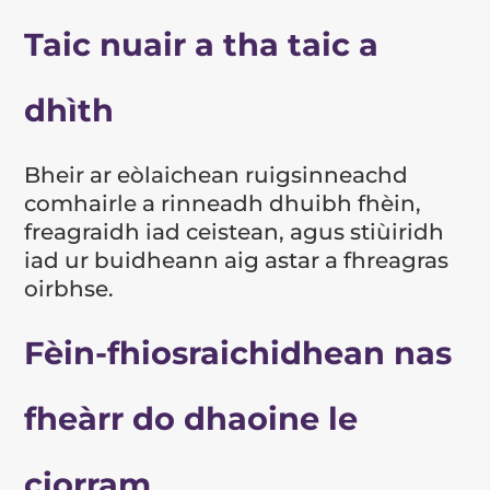
Taic nuair a tha taic a
dhìth
Bheir ar eòlaichean ruigsinneachd
comhairle a rinneadh dhuibh fhèin,
freagraidh iad ceistean, agus stiùiridh
iad ur buidheann aig astar a fhreagras
oirbhse.
Fèin-fhiosraichidhean nas
fheàrr do dhaoine le
ciorram