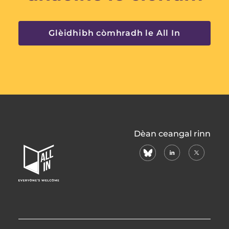
Glèidhibh còmhradh le All In
All
Dèan ceangal rinn
In
bluesky
linkedin
X
Home
(formerly
Page
twitter)