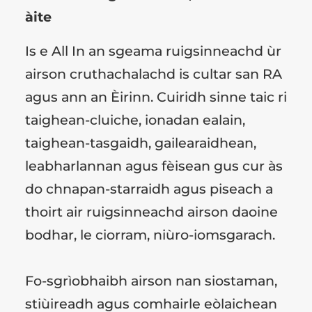
àite
Is e All In an sgeama ruigsinneachd ùr
airson cruthachalachd is cultar san RA
agus ann an Èirinn. Cuiridh sinne taic ri
taighean-cluiche, ionadan ealain,
taighean-tasgaidh, gailearaidhean,
leabharlannan agus fèisean gus cur às
do chnapan-starraidh agus piseach a
thoirt air ruigsinneachd airson daoine
bodhar, le ciorram, niùro-iomsgarach.
Fo-sgrìobhaibh airson nan siostaman,
stiùireadh agus comhairle eòlaichean