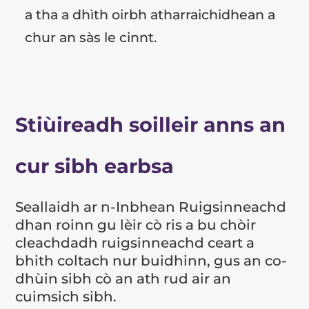
a tha a dhìth oirbh atharraichidhean a
chur an sàs le cinnt.
Stiùireadh soilleir anns an
cur sibh earbsa
Seallaidh ar n-Inbhean Ruigsinneachd
dhan roinn gu lèir cò ris a bu chòir
cleachdadh ruigsinneachd ceart a
bhith coltach nur buidhinn, gus an co-
dhùin sibh cò an ath rud air an
cuimsich sibh.