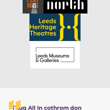
“Thug All In cothrom don