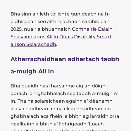
Bha sinn air leth toilichte gun deach na h-
oidhirpean seo aithneachadh sa Ghiblean
2025, nuair a bhuannaich
Comhairle Ealain
Shasainn agus All In Duais Disability Smart
airson Solarachadh
.
Atharrachaidhean adhartach taobh
a-muigh All In
Bha buaidh nas fharsainge aig an dòigh-
obrach ion-ghabhalach seo taobh a-muigh All
In. Tha na solaraichean againn a’ dèanamh
leasachaidhean air na cleachdaidhean ion-
ghabhalach aca fhèin le bhith ag iarraidh orra
gealltainn a bhith a’ lìbhrigeadh ‘Luach