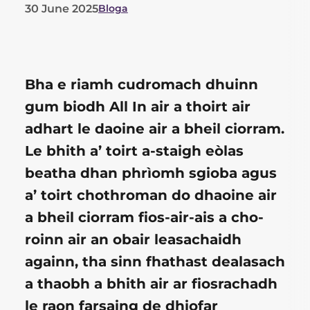
30 June 2025
Bloga
List
of
categories
Bha e riamh cudromach dhuinn
for
gum biodh All In air a thoirt air
adhart le daoine air a bheil ciorram.
this
Le bhith a’ toirt a-staigh eòlas
post
beatha dhan phrìomh sgioba agus
a’ toirt chothroman do dhaoine air
a bheil ciorram fios-air-ais a cho-
roinn air an obair leasachaidh
againn, tha sinn fhathast dealasach
a thaobh a bhith air ar fiosrachadh
le raon farsaing de dhiofar