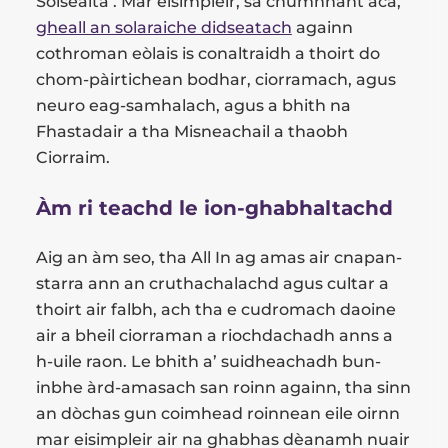
Sòisealta’. Mar eisimpleir, sa chumhnant aca,
gheall an solaraiche didseatach
againn
cothroman eòlais is conaltraidh a thoirt do
chom-pàirtichean bodhar, ciorramach, agus
neuro eag-samhalach, agus a bhith na
Fhastadair a tha Misneachail a thaobh
Ciorraim.
Àm ri teachd le ion-ghabhaltachd
Aig an àm seo, tha All In ag amas air cnapan-
starra ann an cruthachalachd agus cultar a
thoirt air falbh, ach tha e cudromach daoine
air a bheil ciorraman a riochdachadh anns a
h-uile raon. Le bhith a’ suidheachadh bun-
inbhe àrd-amasach san roinn againn, tha sinn
an dòchas gun coimhead roinnean eile oirnn
mar eisimpleir air na ghabhas dèanamh nuair