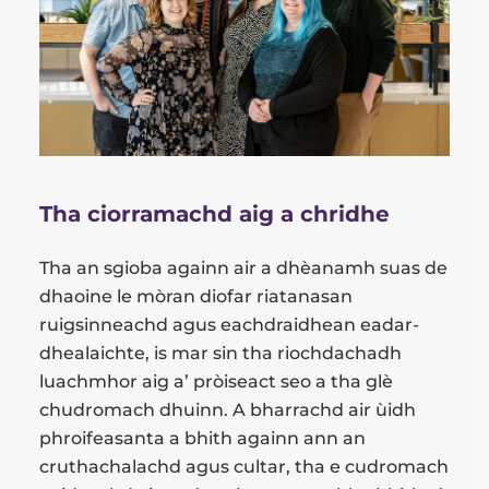
Tha ciorramachd aig a chridhe
Tha an sgioba againn air a dhèanamh suas de
dhaoine le mòran diofar riatanasan
ruigsinneachd agus eachdraidhean eadar-
dhealaichte, is mar sin tha riochdachadh
luachmhor aig a’ pròiseact seo a tha glè
chudromach dhuinn. A bharrachd air ùidh
phroifeasanta a bhith againn ann an
cruthachalachd agus cultar, tha e cudromach