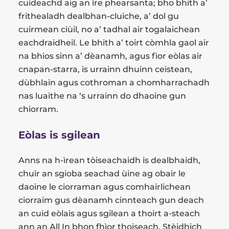
cuideachd aig an ìre phearsanta; bho bhith a’
frithealadh dealbhan-cluiche, a’ dol gu
cuirmean ciùil, no a’ tadhal air togalaichean
eachdraidheil. Le bhith a’ toirt còmhla gaol air
na bhios sinn a’ dèanamh, agus fìor eòlas air
cnapan-starra, is urrainn dhuinn ceistean,
dùbhlain agus cothroman a chomharrachadh
nas luaithe na ‘s urrainn do dhaoine gun
chiorram.
Eòlas is sgilean
Anns na h-ìrean tòiseachaidh is dealbhaidh,
chuir an sgioba seachad ùine ag obair le
daoine le ciorraman agus comhairlichean
ciorraim gus dèanamh cinnteach gun deach
an cuid eòlais agus sgilean a thoirt a-steach
ann an All In bhon fhìor thoiseach. Stèidhich