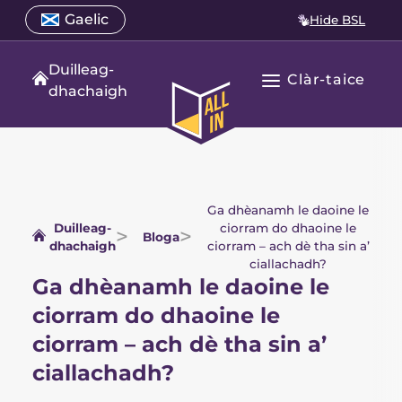
Air
Select
Gaelic
Hide BSL
Open
adhart
a
language
gu
menu
translation
Duilleag-
susbaint
Clàr-taice
language
Fosgail
dhachaigh
All
Prìomh
In
seòladh
duilleag-
dhachaigh
Ga dhèanamh le daoine le
Duilleag-
ciorram do dhaoine le
Bloga
dhachaigh
ciorram – ach dè tha sin a’
ciallachadh?
Ga dhèanamh le daoine le
ciorram do dhaoine le
ciorram – ach dè tha sin a’
ciallachadh?