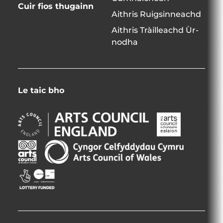
Cuir fios thugainn
Aithris Ruigsinneachd
Aithris Tràilleachd Ùr-
nodha
Le taic bho
Arts
Arts
Council
Council
England
Northern
Arts
Creative
Opens
Ireland
Council
Scotland
in
Opens
of
Opens
Opens
new
in
Wales
in
in
window
new
Opens
new
new
window
in
window
window
new