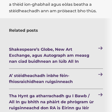
a thèid ion-ghabhail agus eòlas beatha a
stèidheachadh ann am pròiseact bho thùs.
Related posts
Shakespeare’s Globe, New Art
Exchange, agus Autograph am measg
nan ciad buidhnean an lùib All In
A’ stèidheachadh inbhe fèin-
fhiosraichidhean ruigsinneach
Tha Hynt ga atharrachadh gu I Bawb /
All In gu bhith na phàirt de phrògram ùr
ruigsinneachd don RA is Èirinn gu lèir