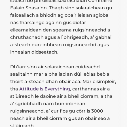
steach do phròiseas solarachaidh Comhairle
Ealain Shasainn. Thagh sinn solaraichean gu
faiceallach a bhiodh ag obair leis an sgioba
nas fharsainge againn gus diofar
eileamaidean den sgeama ruigsinneachd a
chruthachadh agus a lìbhrigeadh, a’ gabhail
a-steach bun-inbhean ruigsinneachd agus
innealan didseatach.
Dh’iarr sinn air solaraichean cuideachd
sealltainn mar a bha iad an dùil eòlas beò a
thoirt a-steach dhan obair aca. Mar eisimpleir,
tha
Attitude is Everything
, carthannas air a
stiùireadh le daoine air a bheil ciorram, a tha
a’ sgrìobhadh nam bun-inbhean
ruigsinneachd, a’ cur fios gu còrr is 3000
neach air a bheil ciorram gus an obair seo a
stiùireadh.