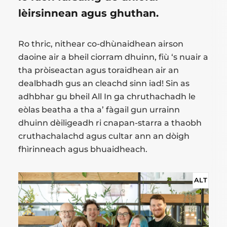
lèirsinnean agus ghuthan.
Ro thric, nithear co-dhùnaidhean airson
daoine air a bheil ciorram dhuinn, fiù ‘s nuair a
tha pròiseactan agus toraidhean air an
dealbhadh gus an cleachd sinn iad! Sin as
adhbhar gu bheil All In ga chruthachadh le
eòlas beatha a tha a’ fàgail gun urrainn
dhuinn dèiligeadh ri cnapan-starra a thaobh
cruthachalachd agus cultar ann an dòigh
fhìrinneach agus bhuaidheach.
ALT