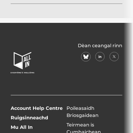
All
Dèan ceangal rinn
In
bluesky
linkedin
X
Home
(formerly
Page
twitter)
Account Help Centre
Poileasaidh
Briosgaidean
Ruigsinneachd
Teirmean is
Mu All In
Cumhaichean