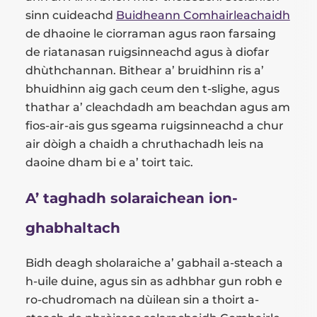
sinn cuideachd
Buidheann Comhairleachaidh
de dhaoine le ciorraman agus raon farsaing
de riatanasan ruigsinneachd agus à diofar
dhùthchannan. Bithear a’ bruidhinn ris a’
bhuidhinn aig gach ceum den t-slighe, agus
thathar a’ cleachdadh am beachdan agus am
fios-air-ais gus sgeama ruigsinneachd a chur
air dòigh a chaidh a chruthachadh leis na
daoine dham bi e a’ toirt taic.
A’ taghadh solaraichean ion-
ghabhaltach
Bidh deagh sholaraiche a’ gabhail a-steach a
h-uile duine, agus sin as adhbhar gun robh e
ro-chudromach na dùilean sin a thoirt a-